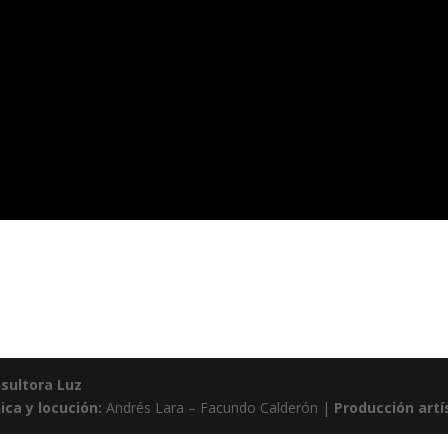
sultora Luz
ica y locución:
Andrés Lara – Facundo Calderón |
Producción artí