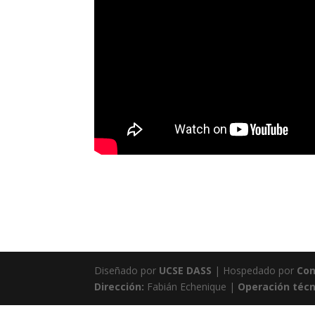
Diseñado por
UCSE DASS
| Hospedado por
Con
Dirección:
Fabián Echenique |
Operación técn