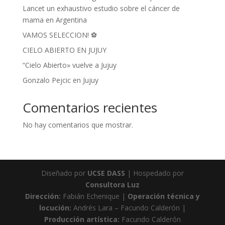
Lancet un exhaustivo estudio sobre el cáncer de
mama en Argentina
VAMOS SELECCION! ⚽
CIELO ABIERTO EN JUJUY
“Cielo Abierto» vuelve a Jujuy
Gonzalo Pejcic en Jujuy
Comentarios recientes
No hay comentarios que mostrar.
Diseñado por
UCSE DASS
| Hospedado por
Consultora Luz
Dirección:
Fabián Echenique |
Operación técnica y
locución:
Andrés Lara – Facundo Calderón |
Producción artística:
Facundo Calderón