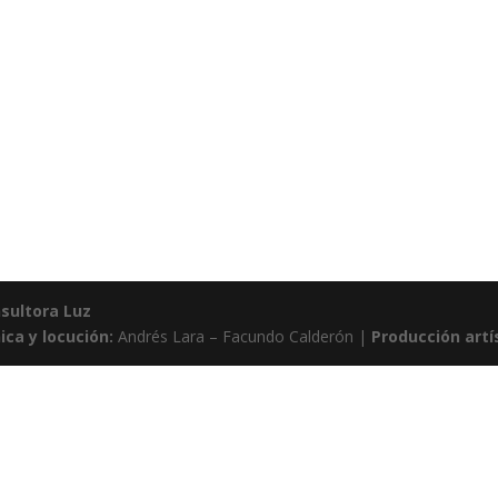
sultora Luz
ica y locución:
Andrés Lara – Facundo Calderón |
Producción artí