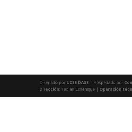
Diseñado por
UCSE DASS
| Hospedado por
Con
Dirección:
Fabián Echenique |
Operación técn